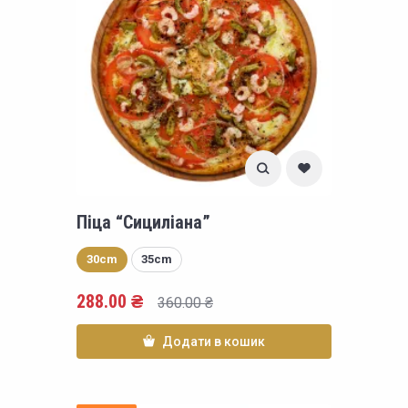
Піца “Сициліана”
30cm
35cm
288.00
₴
360.00
₴
Додати в кошик