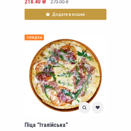
218.40
₴
273.00
₴
Додати в кошик
СКИДКА
Піца “Італійська”