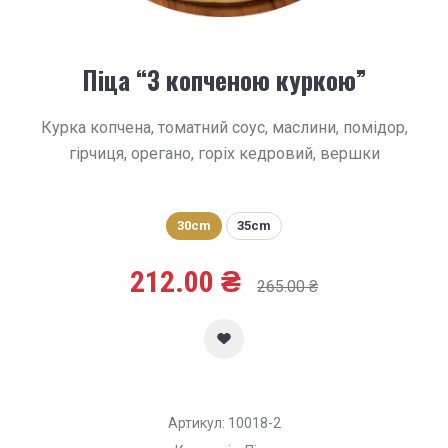
Піца “З копченою куркою”
Курка копчена, томатний соус, маслини, помідор,
гірчиця, орегано, горіх кедровий, вершки
30cm
35cm
212.00
₴
265.00
₴
Артикул:
10018-2