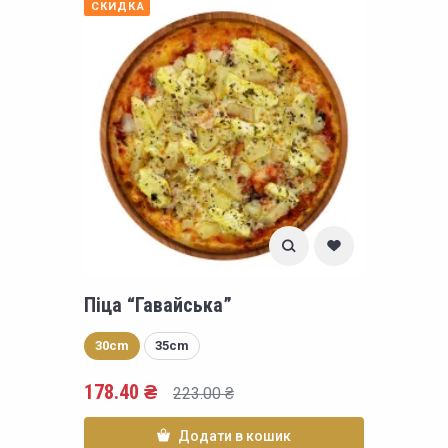
СКИДКА
Піца “Гавайська”
30cm
35cm
178.40
₴
223.00
₴
Додати в кошик