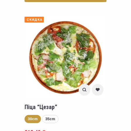
СКИДКА
Піца “Цезар”
30cm
35cm