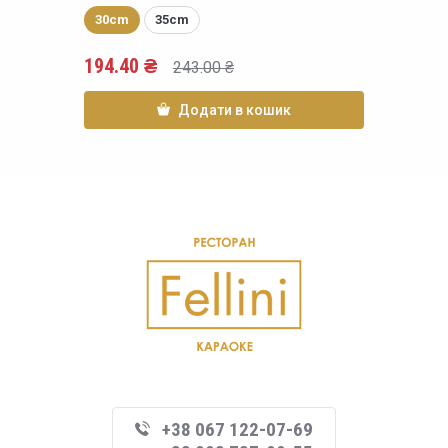
30cm
35cm
194.40
₴
243.00
₴
Додати в кошик
+38 067 122-07-69